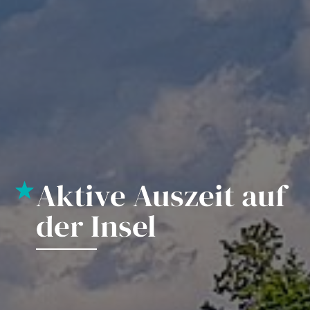
Aktive Auszeit auf
Aktive Auszeit auf
der Insel
der Insel
Sportinsel
Sportinsel
Forchheim
Forchheim