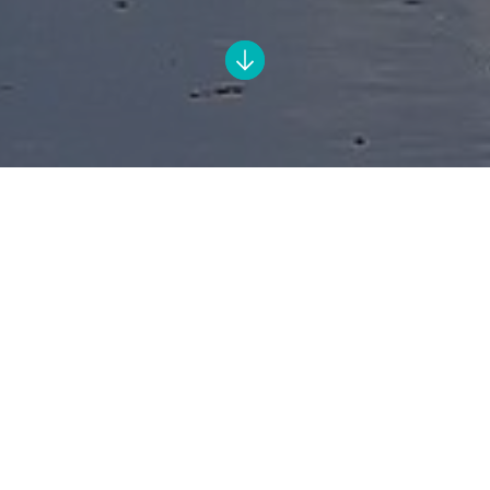
Es muss bei Weitem nicht immer der Südsee-
Strand sein, um sich eine Auszeit zu nehmen:
Viel näher liegt da die Forchheimer Sportinsel