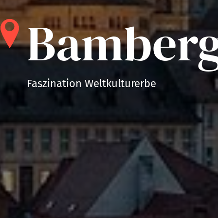
Bamber
Bamber
Faszination Weltkulturerbe
Faszination Weltkulturerbe