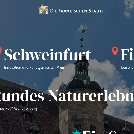
Schweinfurt
Für
Innovation und Kunstgenuss am Main
Tausend schö
ndes Naturerlebni
d“ Aschaffenburg