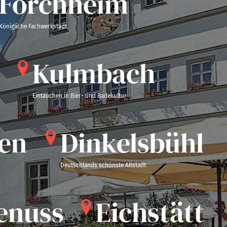
orchheim
iche Fachwerkstadt
Kulmbach
Eintauchen in Bier- und Badekultur
en
Dinkelsbühl
Deutschlands schönste Altstadt
enuss
Eichstätt