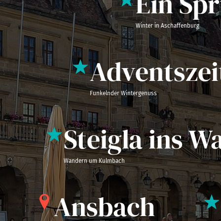
Ein Spr
Winter in Aschaffenburg
Adventszei
Funkelnder Wintergenuss
Steigla ins W
Wandern um Kulmbach
Ansbach