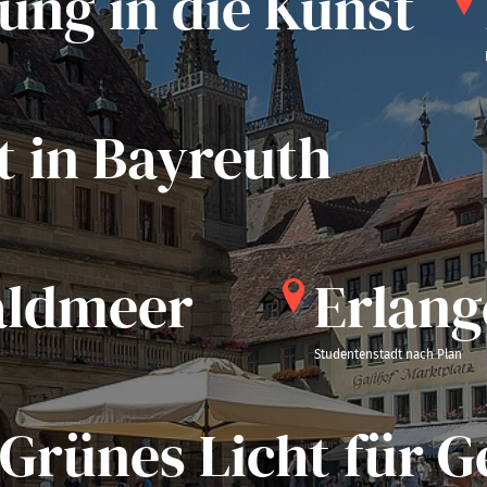
ung in die Kunst
F
Königl
t in Bayreuth
aldmeer
Erlang
Studentenstadt nach Plan
Grünes Licht für G