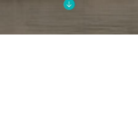
Im Winter wird es romantisch, köstlich,
unterhaltsam und musikalisch in Bamberg. Die
UNESCO-Welterbestadt ist festlich beleuchtet,
Nebel liegt malerisch über der Regnitz und an